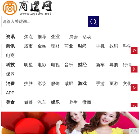
资讯
焦点
推荐
企业
展会
活动
商讯
股市
金融
理财
商业
时尚
手机
数码
科学
电商
科技
明星
电影
电视
音乐
财经
新车
导购
行情
保养
消费
护肤
彩妆
服饰
减肥
游戏
手游
页游
文化
APP
美食
做菜
汽车
娱乐
养生
微商
广告