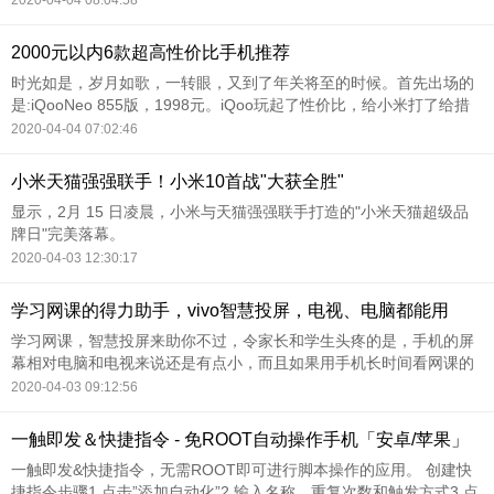
2020-04-04 08:04:58
功能和一些BUG修复，这不仅能让手机变得更加安全可靠，还让我们
能够体验到新功能，所以当我们遇到一
2000元以内6款超高性价比手机推荐
时光如是，岁月如歌，一转眼，又到了年关将至的时候。首先出场的
是:iQooNeo 855版，1998元。iQoo玩起了性价比，给小米打了给措
手不及。
2020-04-04 07:02:46
小米天猫强强联手！小米10首战"大获全胜"
显示，2月 15 日凌晨，小米与天猫强强联手打造的"小米天猫超级品
牌日"完美落幕。
2020-04-03 12:30:17
学习网课的得力助手，vivo智慧投屏，电视、电脑都能用
学习网课，智慧投屏来助你不过，令家长和学生头疼的是，手机的屏
幕相对电脑和电视来说还是有点小，而且如果用手机长时间看网课的
话，不仅会让学生的颈椎受伤，还会影响学生的视力。
2020-04-03 09:12:56
一触即发＆快捷指令 - 免ROOT自动操作手机「安卓/苹果」
一触即发&快捷指令，无需ROOT即可进行脚本操作的应用。 创建快
捷指令步骤1.点击”添加自动化”2.输入名称，重复次数和触发方式3.点