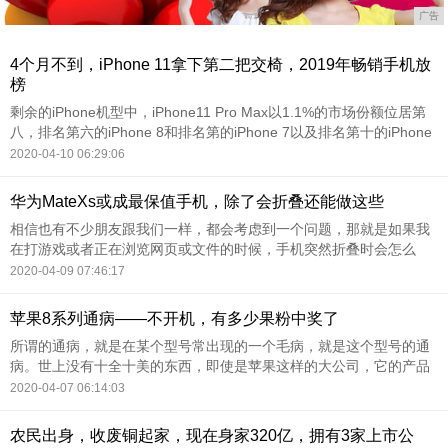
广告
4个月不到，iPhone 11拿下第二把交椅，2019年畅销手机放
榜
剩余的iPhone机型中，iPhone11 Pro Max以1.1%的市场份额位居第
八，排名第六的iPhone 8和排名第的iPhone 7以及排名第十的iPhone
XS Max，市场份额分别为1.2%、1.1%和1.0%。
2020-04-10 06:29:06
华为MateXs或成最保值手机，除了会折叠还能做这些
相信也有不少朋友跟我们一样，都会考虑到一个问题，那就是如果我
在打游戏或者正在浏览网页或文件的时候，手机突然折叠时会怎么
样，答案是由于华为MateXs内置了一套完整的折叠应用交互体系，应
2020-04-09 07:46:17
用都能在折叠模式与展开模式中自由切换，特别是在展开模式的时还
支持分屏模式或者全新的“平行视界”两
苹果8系列通病——不开机，有多少果粉中奖了
所谓的通病，就是在某个型号常出现的一个毛病，就是这个型号的通
病。世上没有十全十美的东西，即使是苹果这样的大公司，它的产品
也不是十全十美的。此篇文章就说说苹果8的通病之不开机。
2020-04-07 06:14:03
农民出身，收废铜起家，现在身家320亿，拥有3家上市公