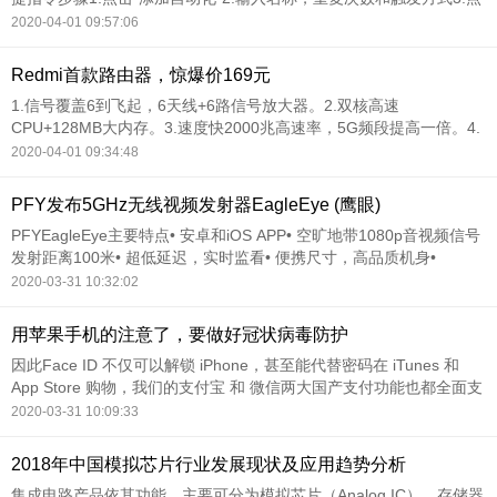
击悬浮按钮，并点击选择对应功能4.点击返回，修改指令间延时或备
2020-04-01 09:57:06
注5.点击保存快捷指令触发模式1.手动触发:点击自动化列表最左侧图
标2.时间触发:时
Redmi首款路由器，惊爆价169元
1.信号覆盖6到飞起，6天线+6路信号放大器。2.双核高速
CPU+128MB大内存。3.速度快2000兆高速率，5G频段提高一倍。4.
内置游戏加速，多平台游戏畅玩。5.小米智能家居免密连接。
2020-04-01 09:34:48
PFY发布5GHz无线视频发射器EagleEye (鹰眼)
PFYEagleEye主要特点• 安卓和iOS APP• 空旷地带1080p音视频信号
发射距离100米• 超低延迟，实时监看• 便携尺寸，高品质机身•
3500mAh可更换锂电池，最长续航4小时• 专业监看功能：灰阶、
2020-03-31 10:32:02
RGB、单色、伪色、峰值对焦、斑马纹、安全框、中心标记、直方图
用苹果手机的注意了，要做好冠状病毒防护
因此Face ID 不仅可以解锁 iPhone，甚至能代替密码在 iTunes 和
App Store 购物，我们的支付宝 和 微信两大国产支付功能也都全面支
持 Face ID 替代输入密码支付。
2020-03-31 10:09:33
2018年中国模拟芯片行业发展现状及应用趋势分析
集成电路产品依其功能，主要可分为模拟芯片（Analog IC）、存储器