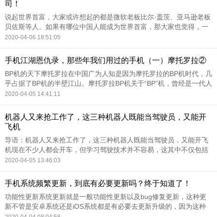
司！
说起世界首富，大家或许想起的都是微软老板比尔·盖茨、亚马逊老板
贝佐斯等人。如果有哪位中国人能成为世界首富，那大家也觉得，一
定是马云、马化腾这些人。但如果我告诉你，在2年多前，有一个中国
2020-04-06 18:51:05
人成为了世界首富，身家达到了50000亿美元，是比尔·盖茨身家的50
倍！你知道这个人是谁吗？
手机江湖恩仇录，那些年我们用过的手机（一）摩托罗拉②
BP机的天下摩托罗拉在中国广为人知是因为摩托罗拉的BP机时代，几
乎占据了BP机的半壁江山。摩托罗拉BP机关于“BP”机，曾经是一代人
的回忆。BP机兴起于上世纪80年代初，在那个固定电话还不普及的年
2020-04-05 14:41:11
代，介于固定电话和移动电话之间的一种通讯工具。
机器人又来抢工作了，这三种机器人既能当驾驶员，又能开
飞机
导语：机器人又来抢工作了，这三种机器人既能当驾驶员，又能开飞
机现在不少人都会开车，但学习驾驶技术并不容易，这其中不仅包括
交通工具本身就存在的操作复杂性，也不过在不久的将来驾驶员有可
2020-04-05 13:46:03
能就会被机器人代替了，我们出门想乘坐交通工具也不用找司机了。
手机系统频繁更新，到底有必要更新吗？终于知道了！
功能性更新系统更新就是一般功能性更新以及bug修复更新，这种更
新不管是安卓系统还是iOS系统都是有必要去更新升级的，因为这种
系统更新都会在原来的系统基础之上进行更新的，同时会增添一些新