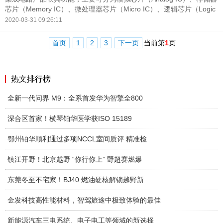
芯片（Memory IC）、微处理器芯片（Micro IC）、逻辑芯片（Logic
IC）。模拟芯片是处理连续性的光、声音、速度、温度等自然模拟信
2020-03-31 09:26:11
号。
首页
1
2
3
下一页
当前第
1
页
热文排行榜
全新一代问界 M9：全系首发华为智擎全800
深合区首家！横琴铂华医学获ISO 15189
鄂州铂华顺利通过多项NCCL室间质评 精准检
镇江开野！北京越野 “你行你上” 野超赛燃爆
东莞冬至不宅家！BJ40 燃油硬核解锁越野新
金发科技高性能材料，智驾旅途中极致体验的最佳
新能源汽车三电系统、电子电工等领域的新选择