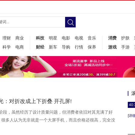
理财
商业
科技
明星
电影
电视
音乐
消费
护肤
科学
电商
财经
新车
导购
行情
保养
游戏
手游
：对折改成上下折叠 开孔屏!
40:
入售卖阶段，虽然经历了设计质量问题，但消费者依旧对其充满了好
[详细
，很多人认为无非就是一个大屏手机，而且价格还很高，完全没
代表。