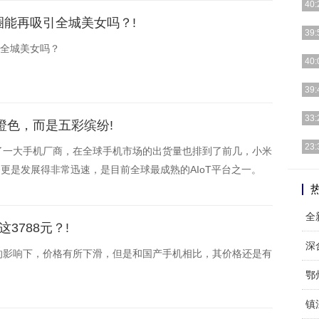
40:
圈能再吸引全城美女吗？!
[详细
39:
引全城美女吗？
[详细
40:
[详细
39:
[详细
33:
橙色，而是五彩缤纷!
[详细
23:
了一大手机厂商，在全球手机市场的出货量也排到了前几，小米
业务更是发展得非常迅速，是目前全球最成熟的AIoT平台之一。
[详细
全
3788元？!
深
的影响下，价格有所下滑，但是和国产手机相比，其价格还是有
鄂
镇