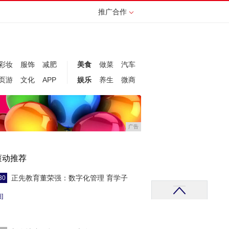
推广合作
彩妆
服饰
减肥
美食
做菜
汽车
页游
文化
APP
娱乐
养生
微商
广告
滚动推荐
正先教育董荣强：数字化管理 育学子
30
]