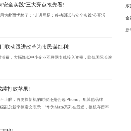
与安全实践”三大亮点抢先看!
东
不用为此而忧愁了：“走进网易：移动测试与安全实践”公开活
新
门联动跟进改革为市民谋红利!
和漫游费，大幅降低中小企业互联网专线接入资费，降低国际长途
这成绩打败苹果!
不上眼，再更换新机的时候还是会选iPhone。那其他品牌
级副总裁李楠发文表示：“华为Mate系列在最近，换机存留率
% vs 55%。