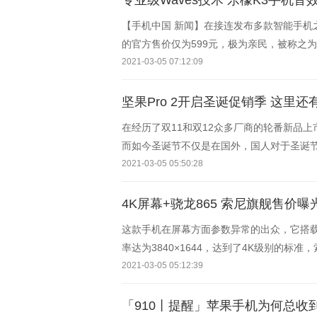
专业级Waves技术 乐檬K3手机音
【手机中国 新闻】在接连发布多款智能手机
的官方售价仅为599元，极为亲民，被称之
乐檬K3的音效，联想集团副总裁微博发声，
2021-03-05 07:12:09
坚果Pro 2开启圣诞促销季 这里还
在经历了双11和双12众多厂商的轮番新品
而如今圣诞节不仅是在国外，国人对于圣诞
2021-03-05 05:50:28
4K屏幕+骁龙865 索尼旗舰售价曝光
这款手机在屏幕方面参数异常的出众，它搭载了一
率达为3840×1644，达到了4K级别的标准，索尼方
OLED的屏幕可以享受到電影的原味画质，
2021-03-05 05:12:39
「910丨提醒」苹果手机为何总收到