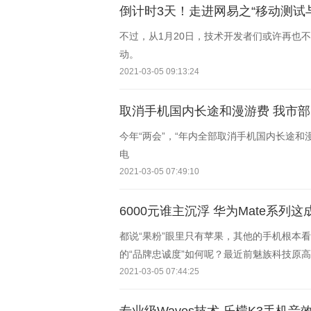
倒计时3天！走进网易之“移动测试
不过，从1月20日，技术开发者们或许再也
动。
2021-03-05 09:13:24
取消手机国内长途和漫游费 我市部
今年“两会”，“年内全部取消手机国内长途
电
2021-03-05 07:49:10
6000元谁主沉浮 华为Mate系列
都说“果粉”眼里只有苹果，其他的手机根本看
的“品牌忠诚度”如何呢？最近前魅族科技原高
超过了苹果。最新的数据里（苹果VS华为）是52
2021-03-05 07:44:25