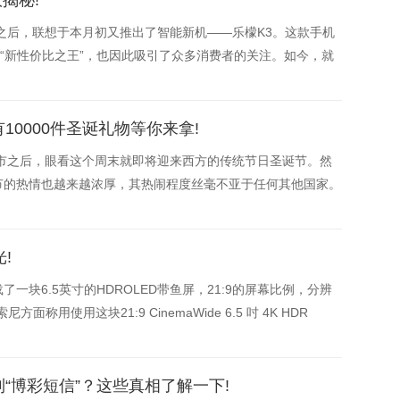
效揭秘!
之后，联想于本月初又推出了智能新机——乐檬K3。这款手机
为“新性价比之王”，也因此吸引了众多消费者的关注。如今，就
为消费者答疑解惑。
有10000件圣诞礼物等你来拿!
上市之后，眼看这个周末就即将迎来西方的传统节日圣诞节。然
节的热情也越来越浓厚，其热闹程度丝毫不亚于任何其他国家。
!
块6.5英寸的HDROLED带鱼屏，21:9的屏幕比例，分辨
面称用使用这块21:9 CinemaWide 6.5 吋 4K HDR
並体验影院
“博彩短信”？这些真相了解一下!