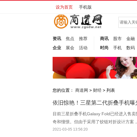
设为首页
手机版
资讯
焦点
推荐
商讯
股市
金融
企业
展会
活动
时尚
手机
数码
您的位置：
商道网
财经
>
> 列表
依旧惊艳！三星第二代折叠手机曝光
目前三星折叠手机Galaxy Fold已经进
奇和憧憬。但由于采用了铰链对折设计方案
有必要购买，同时认为其也不是未来手机的
2021-03-05 13:56:20