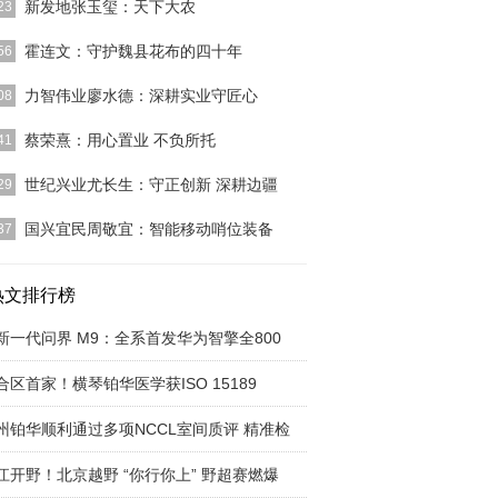
新发地张玉玺：天下大农
23
]
霍连文：守护魏县花布的四十年
56
]
力智伟业廖水德：深耕实业守匠心
08
]
蔡荣熹：用心置业 不负所托
41
]
世纪兴业尤长生：守正创新 深耕边疆
29
]
国兴宜民周敬宜：智能移动哨位装备
37
]
热文排行榜
新一代问界 M9：全系首发华为智擎全800
合区首家！横琴铂华医学获ISO 15189
州铂华顺利通过多项NCCL室间质评 精准检
江开野！北京越野 “你行你上” 野超赛燃爆