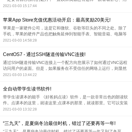
着贴心、别具匠心的手机，偶然的一幕引起了我的关注，虽然小辣椒6
2021-03-03 15:17:44
正式发布于2015年1月4日，但微信公众号“中国3G”的年度盘点，仍然
将这款手机评为了2014年度
苹果App Store充值优惠活动开启：最高奖励20美元!
苹果是一家硬件公司，这是它和微软、谷歌等巨头的不同之处。除了
手机，苹果的硬件产品也把触角延伸到智能手表、智能音箱、电脑等
多个领域。
2021-03-03 14:58:28
CentOS7 - 通过SSH隧道传输VNC连接!
通过SSH隧道传输VNC连接上一个配方向您展示了如何通过VNC远程
访问用户的桌面。但是，如果服务在不受信任的网络上运行，则显然
存在一些安全问题。
2021-03-03 13:44:22
全自动带学生读书软件!
带学生读课本的能手 《好爸妈点读》软件，是一款非常出色的朗读软
件。点课本的这里，就读这里;点课本的那里，就读那里。它可以安装
在手机、电脑、教室的多媒体上用，其音质好，声音响亮，图片显示
2021-03-03 13:32:28
效果理想，比很多朗读软件好得多。 这个软件值得用来带小学生读
书。
“三九天”，是夏病冬治最佳时机，错过了还要再等一年!
“三九天”，是夏病冬治最佳时机，错过了还要再等一年又到了冬至