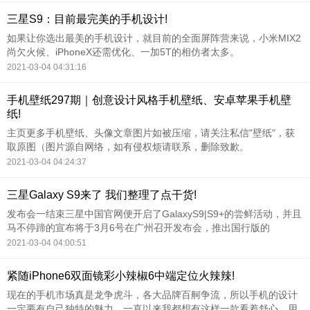
三星S9：目前最完美的手机设计!
如果让你选出最美的手机设计，就目前的全面屏阵营来说，小米MIX2
尚欠火候、iPhoneX还需优化、一加5T的相仿者太多。
2021-03-04 04:31:16
手机壁纸297期｜创意设计风格手机壁纸、安卓苹果手机壁
纸!
主页更多手机壁纸、头像文章图片如被压缩，请关注私信"壁纸"，获
取原图（图片源自网络，如有侵权烦请联系，删除致歉。
2021-03-04 04:24:37
三星Galaxy S9来了 我们整理了点干货!
发布会一结束三星中国官网便开启了GalaxyS9|S9+的尝鲜活动，并且
马不停蹄的宣布将于3月6号在广州召开发布会，推出国行版的
GalaxyS9|S9+。
2021-03-04 04:00:51
紧随iPhone6双面镜彩小辣椒6中端定位火辣辣!
现在的手机市场真是龙争虎斗，各大品牌百舸争流，所以手机的设计
一定要有自己独特的魅力，一直以来我都想有这样一款看着舒心、用