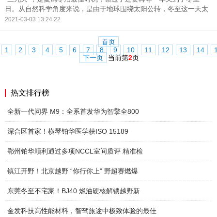
日。从自然科学角度来说，是由于地球围绕太阳公转，冬至这一天太
阳直射南回归线，到达最南端的一天，此后便会喀什逐步往北移动。
2021-03-03 13:24:22
首页
1
2
3
4
5
6
7
8
9
10
11
12
13
14
下一页
当前第
2
页
热文排行榜
全新一代问界 M9：全系首发华为智擎全800
深合区首家！横琴铂华医学获ISO 15189
鄂州铂华顺利通过多项NCCL室间质评 精准检
镇江开野！北京越野 “你行你上” 野超赛燃爆
东莞冬至不宅家！BJ40 燃油硬核解锁越野新
金发科技高性能材料，智驾旅途中极致体验的最佳