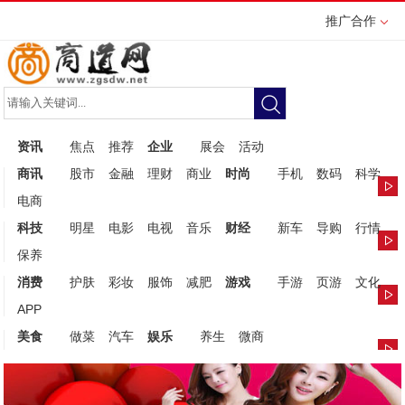
推广合作
资讯
焦点
推荐
企业
展会
活动
商讯
股市
金融
理财
商业
时尚
手机
数码
科学
电商
科技
明星
电影
电视
音乐
财经
新车
导购
行情
保养
消费
护肤
彩妆
服饰
减肥
游戏
手游
页游
文化
APP
美食
做菜
汽车
娱乐
养生
微商