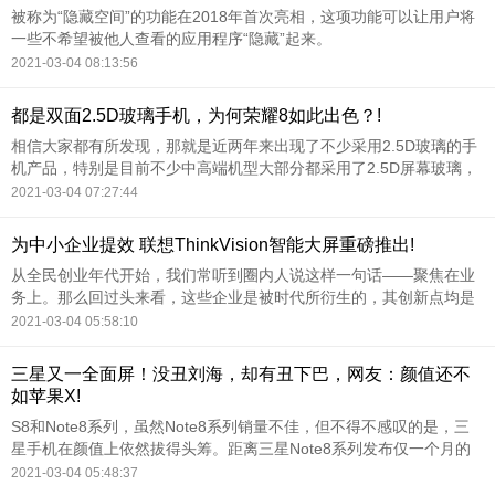
被称为“隐藏空间”的功能在2018年首次亮相，这项功能可以让用户将
一些不希望被他人查看的应用程序“隐藏”起来。
2021-03-04 08:13:56
都是双面2.5D玻璃手机，为何荣耀8如此出色？!
相信大家都有所发现，那就是近两年来出现了不少采用2.5D玻璃的手
机产品，特别是目前不少中高端机型大部分都采用了2.5D屏幕玻璃，
而每个厂商都有不同的话术来描述2.5D玻璃，使得大众提到2.5D玻璃
2021-03-04 07:27:44
就是叫好，但事实真的是如此吗？2.
为中小企业提效 联想ThinkVision智能大屏重磅推出!
从全民创业年代开始，我们常听到圈内人说这样一句话——聚焦在业
务上。那么回过头来看，这些企业是被时代所衍生的，其创新点均是
有指向性的瞄准了商业模式这块，因此他们显然不会以传统老旧的技
2021-03-04 05:58:10
术及IT架构来支撑新时代的业务发展。
三星又一全面屏！没丑刘海，却有丑下巴，网友：颜值还不
如苹果X!
S8和Note8系列，虽然Note8系列销量不佳，但不得不感叹的是，三
星手机在颜值上依然拔得头筹。距离三星Note8系列发布仅一个月的
时间，今天就有外媒曝光了一组三星S9的渲染图，不得不说，现在手
2021-03-04 05:48:37
机等电子产品更新换代的速度是真快啊。