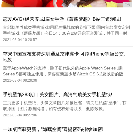
广告
恋爱AVG+经营养成!腐女手游《蔷薇梦想》B站王道测试!
首部耽美养成类手机游戏!用肥皂挑战你的节操下限!国内首款腐女定制
手机游戏《蔷薇梦想》今日14：00在B站开启王道测试，并于同一时
间开放下载。耽美幻想美图、轻松游戏体验、深度剧情内涵、重装系
2021-03-04 10:20:57
CV团队倾情打造!甭管你萌的是神马属性，都能在游戏中找到自己的
男神!
苹果中国宣布支持深圳通及京津冀卡 可刷iPhone等坐公交、
地铁!
至于AppleWatch的支持，除了初代以外的Apple Watch Series 1到
Series 5都可独立使用，需要更新至少是Watch OS 6.2及以后的版
本。
2021-03-04 08:28:38
手机壁纸283期｜美女图片、高清气质美女手机壁纸!
主页更多手机壁纸、头像文章图片如被压缩，请关注私信"壁纸"，获
取原图（图片源自网络，如有侵权烦请联系，删除致歉。
2021-03-04 08:27:06
一加桌面获更新，“隐藏空间”喜提密码/指纹加密!