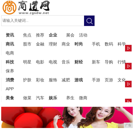
资讯
焦点
推荐
企业
展会
活动
商讯
股市
金融
理财
商业
时尚
手机
数码
科学
电商
科技
明星
电影
电视
音乐
财经
新车
导购
行情
保养
消费
护肤
彩妆
服饰
减肥
游戏
手游
页游
文化
APP
美食
做菜
汽车
娱乐
养生
微商
广告