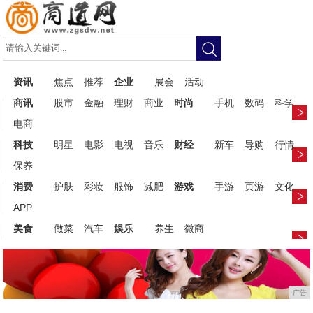
资讯
焦点
推荐
企业
展会
活动
商讯
股市
金融
理财
商业
时尚
手机
数码
科学
电商
科技
明星
电影
电视
音乐
财经
新车
导购
行情
保养
消费
护肤
彩妆
服饰
减肥
游戏
手游
页游
文化
APP
美食
做菜
汽车
娱乐
养生
微商
广告