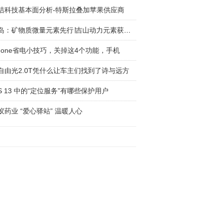
洁科技基本面分析-特斯拉叠加苹果供应商
青岛：矿物质微量元素先行∣吉山动力元素获认可
Phone省电小技巧，关掉这4个功能，手机
自由光2.0T凭什么让车主们找到了诗与远方
OS 13 中的“定位服务”有哪些保护用户
蚁药业 “爱心驿站” 温暖人心