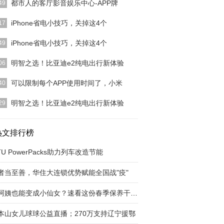
都市人的客厅影音娱乐中心-APP牌
49
小编要给大家推荐一款多功能影音产品，下面就请听
iPhone省电小技巧，关掉这4个
17
慢说来。在移动互
[详细]
智能手机发展的日趋成熟，手机的性能是越来越强
iPhone省电小技巧，关掉这4个
49
手机的体验也是越来
[详细]
智能手机发展的日趋成熟，手机的性能是越来越强
明智之选！比亚迪e2纯电出行新体验
06
手机的体验也是越来
[详细]
科技的不断发展，汽车这一传统工业也正在发生着改
可以限制每个APP使用时间了，小米
40
除了向更加环保的
[详细]
给大家聊一聊MIUI11中最新的“屏幕时间管理”这个功
明智之选！比亚迪e2纯电出行新体验
29
经出来有
[详细]
科技的不断发展，汽车这一传统工业也正在发生着改
除了向更加环保的
热文排行榜
[详细]
TU PowerPacks助力列车改造节能
者当至善，华住大连锁优势赋能全国战"疫"
老阿姨也能变成小仙女？速看这份春季保养干货！
本山女儿球球公益直播；270万支持辽宁援鄂