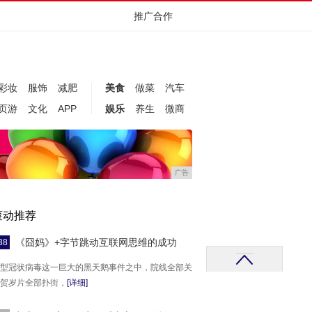
推广合作
彩妆
服饰
减肥
美食
做菜
汽车
页游
文化
APP
娱乐
养生
微商
广告
滚动推荐
《囧妈》+字节跳动互联网思维的成功
38
型冠状病毒这一巨大的黑天鹅事件之中，院线全部关
贺岁片全部扑街，
[详细]