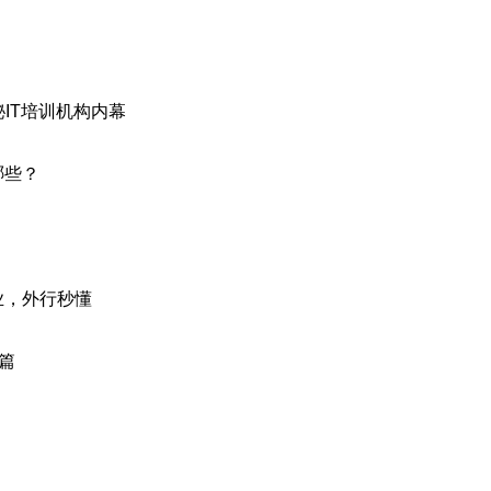
秘IT培训机构内幕
哪些？
业，外行秒懂
篇