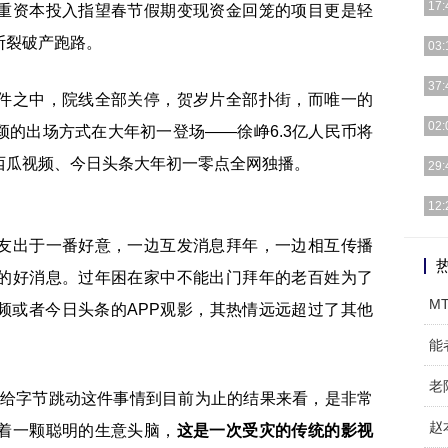
17:
重资本投入指望春节假期变现资金回笼的项目更是轻
断裂破产跑路。
今天
03:
我慢
随着
37:
件之中，院线全部关停，贺岁片全部扑街，而唯一的
大，
随着
02:
的出场方式在大年初一登场——徐峥6.3亿人民币将
大，
西瓜视频、今日头条大年初一零点全网独播。
随着
29:
变。
今天
12:
能已
随着
友出于一番好意，一边互发消息拜年，一边相互传播
变。
的好消息。过年困在家中不能出门拜年的老百姓为了
M
频或者今日头条的APP观影，其热情远远超过了其他
能
卖给字节跳动这件事情到目前为止的结果来看，是非常
赵
着一颗聪明的生意头脑，
这是一次受灾的传统的影视