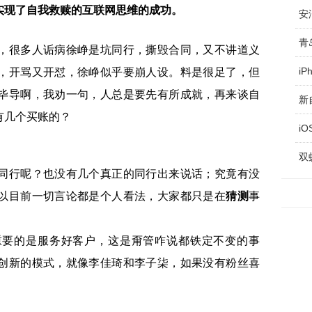
实现了自我救赎的互联网思维的成功。
安
，很多人诟病徐峥是坑同行，撕毁合同，又不讲道义
i
，开骂又开怼，徐峥似乎要崩人设。料是很足了，但
毕导啊，我劝一句，人总是要先有所成就，再来谈自
新
有几个买账的？
i
双
同行呢？也没有几个真正的同行出来说话；究竟有没
以目前一切言论都是个人看法，大家都只是在
猜测
事
重要的是服务好客户，这是甭管咋说都铁定不变的事
创新的模式，就像李佳琦和李子柒，如果没有粉丝喜