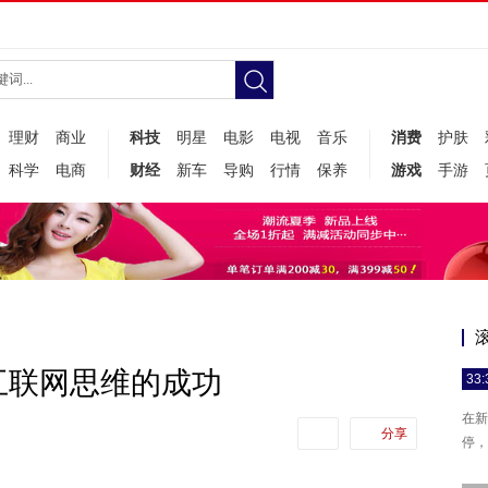
理财
商业
科技
明星
电影
电视
音乐
消费
护肤
科学
电商
财经
新车
导购
行情
保养
游戏
手游
互联网思维的成功
33:
在新
分享
停，