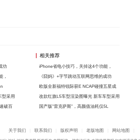
相关推荐
成功
iPhone省电小技巧，关掉这4个功能，
功能，
《囧妈》+字节跳动互联网思维的成功
n
欧版全新福特锐际获E NCAP碰撞五星成
车型采用
改款红旗L5车型渲染图曝光 新车车型采用
加速破百
国产版”雷克萨斯”，高颜值油耗仅5L
关于我们
|
联系我们
|
版权声明
|
老版地图
|
网站地图
|