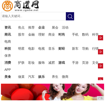
资讯
焦点
推荐
企业
展会
活动
商讯
股市
金融
理财
商业
时尚
手机
数码
科学
电商
科技
明星
电影
电视
音乐
财经
新车
导购
行情
保养
消费
护肤
彩妆
服饰
减肥
游戏
手游
页游
文化
APP
美食
做菜
汽车
娱乐
养生
微商
广告