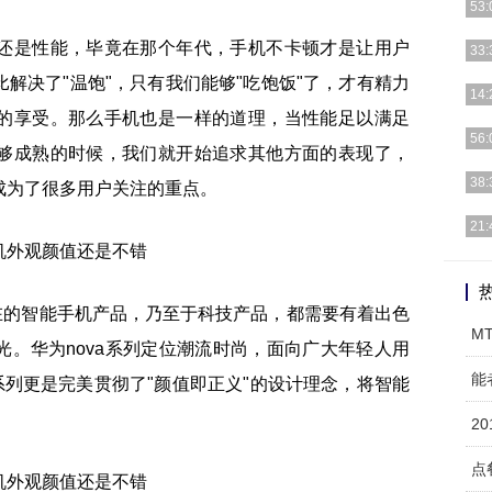
53:
还是性能，毕竟在那个年代，手机不卡顿才是让用户
经查
33:
的，
解决了"温饱"，只有我们能够"吃饱饭"了，才有精力
想象
14:
无人
的享受。那么手机也是一样的道理，当性能足以满足
Axo
56:
够成熟的时候，我们就开始追求其他方面的表现了，
细]
今天
38:
成为了很多用户关注的重点。
假期
众所
21:
大制
春节
一种
在的智能手机产品，乃至于科技产品，都需要有着出色
M
。华为nova系列定位潮流时尚，面向广大年轻人用
能
6系列更是完美贯彻了"颜值即正义"的设计理念，将智能
2
点