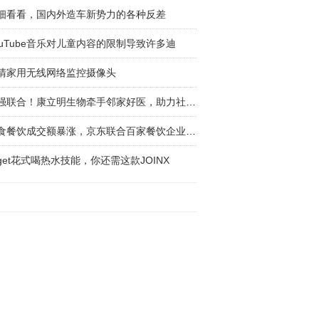
细看看，国内外造车新势力的各种反差
ouTube音乐对儿童内容的限制导致许多迪
清家用无线网络监控摄像头
强强联合！康立明生物牵手邻家好医，助力社区肠
速食餐饮成交额暴涨，京东联合百家餐饮企业“共
get花式喝热水技能，你还需这款JOINX