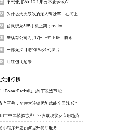
不想使用Win10？那要不要试试W
05
询我们发现Windows 12 版似乎是基于Linux开发
为什么天天鼓吹的无人驾驶车，在街上
32
只是
[详细]
一下，早晨起床洗漱的同时掏出手机，随手订了一辆
首款骁龙865手机上架；realm
28
驾驶出租车，在穿
[详细]
n10s Pro 搭载高通骁龙 865 处理器，12GB LPD
[详
陆续有公司2月17日正式上班，腾讯
09
，很多城市比如北上广，距离节后复工仅剩最后两天
一部无法引进的R级科幻爽片
36
，也就是本周末之
[详细]
周知，恐怖片基本都是低成本，少有高成本的恐怖片
让红包飞起来
48
作。就算强如温子
[详细]
临近，今年家里长辈给熊孩子们发红包的花样又多了
。▍转账条件收款
热文排行榜
[详细]
TU PowerPacks助力列车改造节能
者当至善，华住大连锁优势赋能全国战"疫"
018年中国模拟芯片行业发展现状及应用趋势
餐小程序开发如何提升餐厅服务