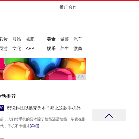
推广合作
彩妆
服饰
减肥
美食
做菜
汽车
页游
文化
APP
娱乐
养生
微商
广告
滚动推荐
都说科技以换壳为本？那么这款手机外
30
前，人们对手机的要求除了性能还是性能，毕竟在那
代，手机不卡顿才
[详细]