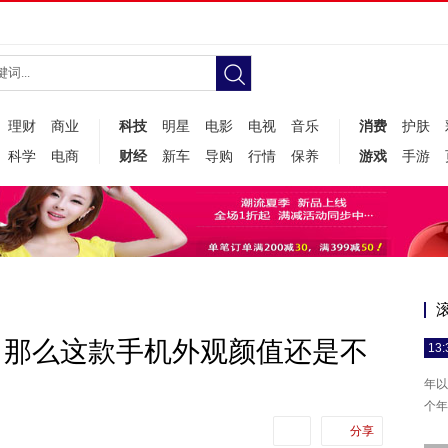
理财
商业
科技
明星
电影
电视
音乐
消费
护肤
科学
电商
财经
新车
导购
行情
保养
游戏
手游
？那么这款手机外观颜值还是不
13:
年以
个年
分享