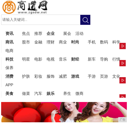
资讯
焦点
推荐
企业
展会
活动
商讯
股市
金融
理财
商业
时尚
手机
数码
科学
电商
科技
明星
电影
电视
音乐
财经
新车
导购
行情
保养
消费
护肤
彩妆
服饰
减肥
游戏
手游
页游
文化
APP
美食
做菜
汽车
娱乐
养生
微商
广告