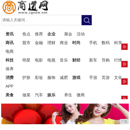
资讯
焦点
推荐
企业
展会
活动
商讯
股市
金融
理财
商业
时尚
手机
数码
科学
电商
科技
明星
电影
电视
音乐
财经
新车
导购
行情
保养
消费
护肤
彩妆
服饰
减肥
游戏
手游
页游
文化
APP
美食
做菜
汽车
娱乐
养生
微商
广告