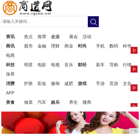
资讯
焦点
推荐
企业
展会
活动
商讯
股市
金融
理财
商业
时尚
手机
数码
科学
电商
科技
明星
电影
电视
音乐
财经
新车
导购
行情
保养
消费
护肤
彩妆
服饰
减肥
游戏
手游
页游
文化
APP
美食
做菜
汽车
娱乐
养生
微商
广告