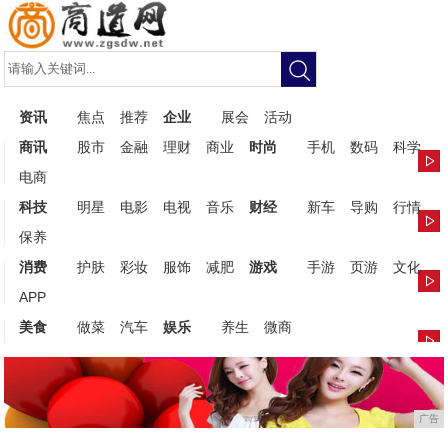
资讯
焦点
推荐
企业
展会
活动
商讯
股市
金融
理财
商业
时尚
手机
数码
科学
电商
科技
明星
电影
电视
音乐
财经
新车
导购
行情
保养
消费
护肤
彩妆
服饰
减肥
游戏
手游
页游
文化
APP
美食
做菜
汽车
娱乐
养生
微商
广告