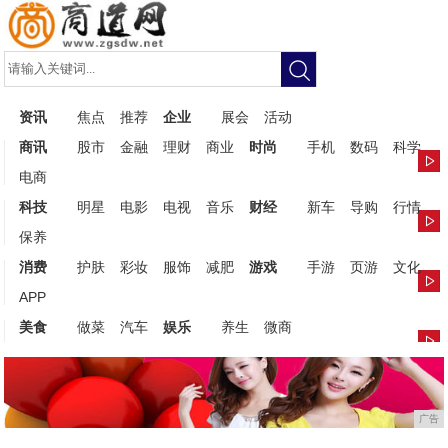
资讯
焦点
推荐
企业
展会
活动
商讯
股市
金融
理财
商业
时尚
手机
数码
科学
电商
科技
明星
电影
电视
音乐
财经
新车
导购
行情
保养
消费
护肤
彩妆
服饰
减肥
游戏
手游
页游
文化
APP
美食
做菜
汽车
娱乐
养生
微商
广告