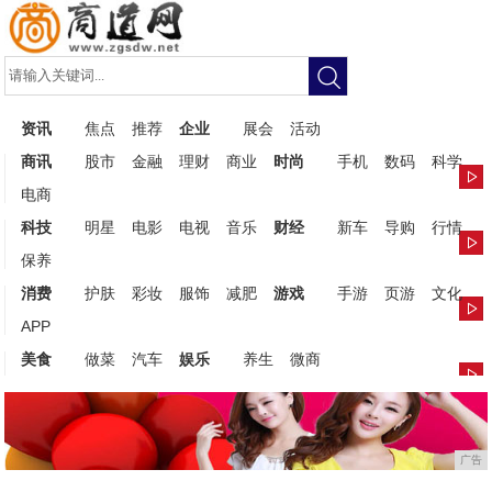
资讯
焦点
推荐
企业
展会
活动
商讯
股市
金融
理财
商业
时尚
手机
数码
科学
电商
科技
明星
电影
电视
音乐
财经
新车
导购
行情
保养
消费
护肤
彩妆
服饰
减肥
游戏
手游
页游
文化
APP
美食
做菜
汽车
娱乐
养生
微商
广告