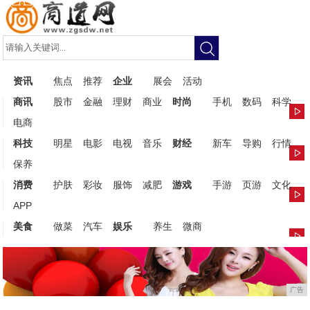
资讯
焦点
推荐
企业
展会
活动
商讯
股市
金融
理财
商业
时尚
手机
数码
科学
电商
科技
明星
电影
电视
音乐
财经
新车
导购
行情
保养
消费
护肤
彩妆
服饰
减肥
游戏
手游
页游
文化
APP
美食
做菜
汽车
娱乐
养生
微商
广告