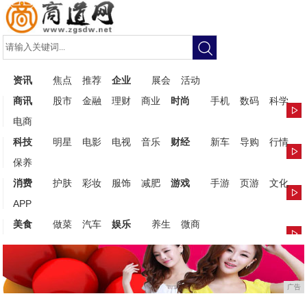
资讯
焦点
推荐
企业
展会
活动
商讯
股市
金融
理财
商业
时尚
手机
数码
科学
电商
科技
明星
电影
电视
音乐
财经
新车
导购
行情
保养
消费
护肤
彩妆
服饰
减肥
游戏
手游
页游
文化
APP
美食
做菜
汽车
娱乐
养生
微商
广告