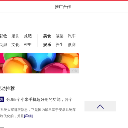
推广合作
彩妆
服饰
减肥
美食
做菜
汽车
页游
文化
APP
娱乐
养生
微商
广告
滚动推荐
分享5个小米手机超好用的功能，各个
28
UI系统大家都很熟悉，它是国内最早基于安卓系统深
制优化的，并且
[详细]