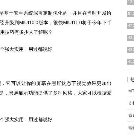
13:
最早基于安卓系统深度定制优化的，并且在当时开发给
现在
51:
vi
级到MIUI10.0版本，很快MIUI11.0将于今年下半
“睡
47:
想象
实用技巧有多少人了解呢？
担心
43:
护”
iP
42:
别，
小米
41:
英寸
在今
动、
能，它可以让你的屏幕在黑屏状态下视觉效果更加出
M
是，息屏显示功能提供了多种风格，大家可以根据爱
支
瑞