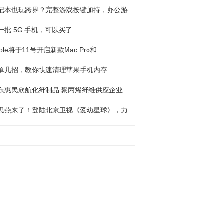
笔记本也玩跨界？完整游戏按键加持，办公游戏两
一批 5G 手机，可以买了
pple将于11号开启新款Mac Pro和
单几招，教你快速清理苹果手机内存
东惠民欣航化纤制品 聚丙烯纤维供应企业
霍思燕来了！登陆北京卫视《爱幼星球》，力荐小