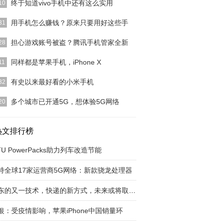
终于知道vivo手机中还有这么实用
10
使用vivo手机的小伙伴是越来越多了，很多人都因为
用手机怎么赚钱？原来只要用好这些手
31
vo手机中各
[详细]
后收入”，就是睡着了还能有的收入，可别想偏了啊。
担心游戏账号被盗？腾讯手机管家全新
28
一下，不需要搬
[详细]
游戏账号被盗？腾讯手机管家全新8.0开启“账号保
同样都是苹果手机，iPhone X
11
模式
[详细]
hone8和iPhoneX在受追捧的程度上简直有着天壤之
有史以来最好看的小米手机
32
虽然价
[详细]
Note继承了小米手机追求极致的设计理念。采用5.7
多个城市已开通5G，想体验5G网络
20
超大屏幕，
[详细]
年6月6号，我国工信部正式向中国联通、中国移
中国电信以及中国广
热文排行榜
[详细]
TU PowerPacks助力列车改造节能
持全球17家运营商5G网络：新款骁龙处理器
京东的又一技术，快递的新方式，未来或将取代快
银：受疫情影响，苹果iPhone中国销量环