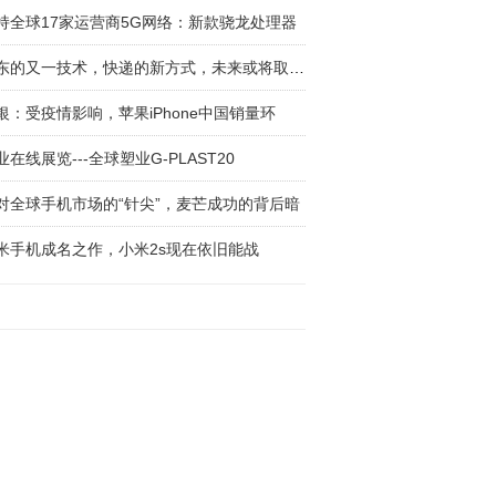
持全球17家运营商5G网络：新款骁龙处理器
京东的又一技术，快递的新方式，未来或将取代快
银：受疫情影响，苹果iPhone中国销量环
业在线展览---全球塑业G-PLAST20
对全球手机市场的“针尖”，麦芒成功的背后暗
米手机成名之作，小米2s现在依旧能战