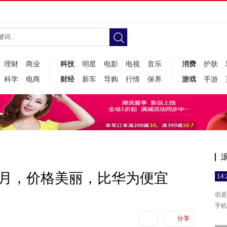
理财
商业
科技
明星
电影
电视
音乐
消费
护肤
科学
电商
财经
新车
导购
行情
保养
游戏
手游
档8月，价格美丽，比华为便宜
14:
但是
手机
分享