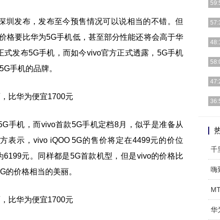
59:
在深圳发布，发布至今预售情况可以说相当的不错。但
哇哦
57:
症或
不仅价格要比华为5G手机低，甚至部分性能还将会高于华
十年
48:
在成
正式发布5G手机，而如今vivo官方正式透露，5G手机
复工
58:
5G手机的品牌。
结束
安锋
47:
发布
安兔
36:
大师
粉丝
G手机，而vivo首款5G手机定档8月，似乎是准备从
素之
表示，vivo iQOO 5G的售价将定在4499元的价位
价为6199元。同样都是5G首款机型，但是vivo的价格比
嗨
O 5G的价格相当的美丽。
M