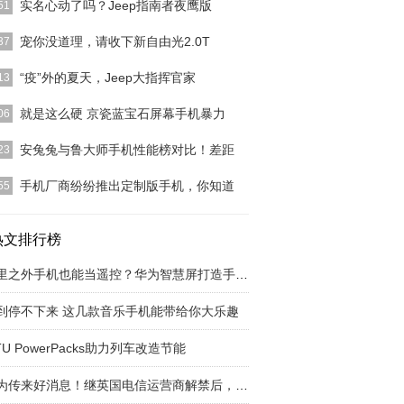
实名心动了吗？Jeep指南者夜鹰版
51
、omg、房子塌了习惯在家宅，成了疫情带来的后遗
宠你没道理，请收下新自由光2.0T
37
许你已经成了最
[详细]
同行，十年征程广汽菲克与你一起出发、一起创造，
“疫”外的夏天，Jeep大指挥官家
13
为最好的自己的路
[详细]
那么久也没把握住五一小长假想要出门疫情却没完全
就是这么硬 京瓷蓝宝石屏幕手机暴力
06
心中探索远方的想
[详细]
网 8 月 6 日消息，上个星期我们曾经报道过，京瓷
安兔兔与鲁大师手机性能榜对比！差距
23
了一款使用
[详细]
兔和鲁大师是国内权威手机测评平台，但安兔兔和鲁
手机厂商纷纷推出定制版手机，你知道
55
公布的6月份手机
[详细]
经济效应大家应该都知道，小米和魅族早期成功的因
一，就是在互联网
热文排行榜
[详细]
千里之外手机也能当遥控？华为智慧屏打造手机控
到停不下来 这几款音乐手机能带给你大乐趣
TU PowerPacks助力列车改造节能
华为传来好消息！继英国电信运营商解禁后，又一