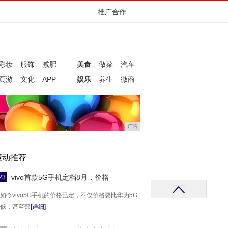
推广合作
彩妆
服饰
减肥
美食
做菜
汽车
页游
文化
APP
娱乐
养生
微商
广告
滚动推荐
vivo首款5G手机定档8月，价格
23
如今vivo5G手机的价格已定，不仅价格要比华为5G
低，甚至部
[详细]