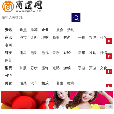
资讯
焦点
推荐
企业
展会
活动
商讯
股市
金融
理财
商业
时尚
手机
数码
科学
电商
科技
明星
电影
电视
音乐
财经
新车
导购
行情
保养
消费
护肤
彩妆
服饰
减肥
游戏
手游
页游
文化
APP
美食
做菜
汽车
娱乐
养生
微商
广告