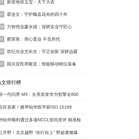
新发地张玉玺：天下大农
23
]
霍连文：守护魏县花布的四十年
56
]
力智伟业廖水德：深耕实业守匠心
08
]
蔡荣熹：用心置业 不负所托
41
]
世纪兴业尤长生：守正创新 深耕边疆
29
]
国兴宜民周敬宜：智能移动哨位装备
37
]
热文排行榜
新一代问界 M9：全系首发华为智擎全800
合区首家！横琴铂华医学获ISO 15189
州铂华顺利通过多项NCCL室间质评 精准检
江开野！北京越野 “你行你上” 野超赛燃爆