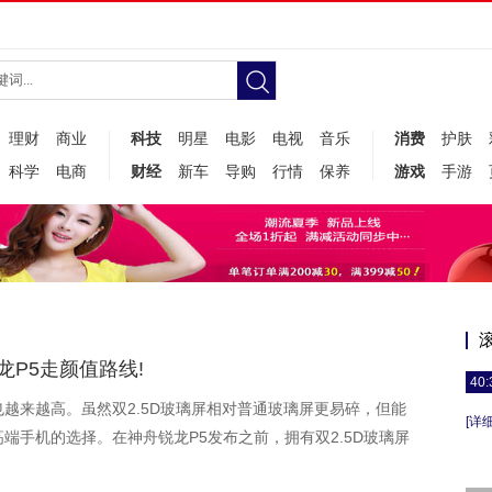
理财
商业
科技
明星
电影
电视
音乐
消费
护肤
科学
电商
财经
新车
导购
行情
保养
游戏
手游
龙P5走颜值路线!
40:
越来越高。虽然双2.5D玻璃屏相对普通玻璃屏更易碎，但能
[详细
端手机的选择。在神舟锐龙P5发布之前，拥有双2.5D玻璃屏
的神舟锐龙P5推出时，刷新了双2.