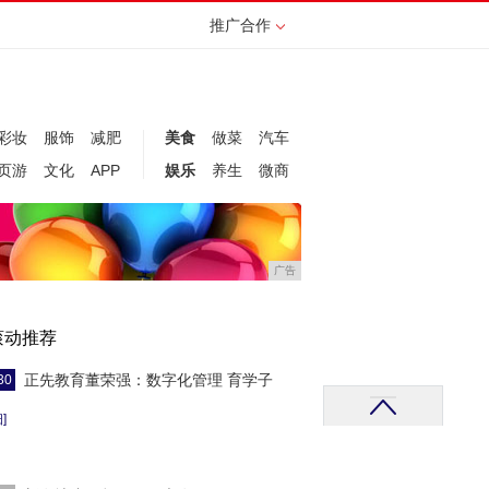
推广合作
彩妆
服饰
减肥
美食
做菜
汽车
页游
文化
APP
娱乐
养生
微商
广告
滚动推荐
正先教育董荣强：数字化管理 育学子
30
]