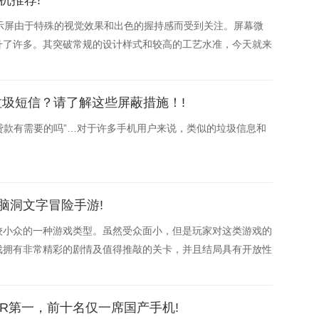
机推荐!
显示屏由于特殊的视觉效果和出色的握持感而受到关注。屏幕微
升了许多。其突破常规的设计样式和较高的工艺水准，今天就来
幕手机。
和垃圾短信？请了解这些屏蔽措施！!
行贷款有需要的吗”…对于许多手机用户来说，类似的垃圾信息和
脑洞文字冒险手游!
较小众的一种游戏类型。虽然受众面小，但是玩家对这类游戏的
戏拥有非常精彩的剧情及值得推敲的关卡，并且结局具有开放性
e XR第一，前十名仅一席国产手机!