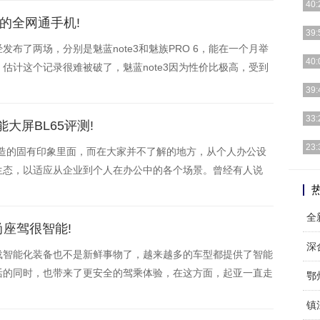
40:
宜的全网通手机!
[详细
39:
布了两场，分别是魅蓝note3和魅族PRO 6，能在一个月举
[详细
40:
估计这个记录很难被破了，魅蓝note3因为性价比极高，受到
绝对是性价比最高的一款，然而今天发布的魅蓝
[详细
39:
[详细
33:
大屏BL65评测!
[详细
23:
制造的固有印象里面，而在大家并不了解的地方，从个人办公设
生态，以适应从企业到个人在办公中的各个场景。曾经有人说
[详细
是一种闭门造车，只有在会议室交流中的碰撞才是出门合辙。
全
座驾很智能!
深
载智能化装备也不是新鲜事物了，越来越多的车型都提供了智能
活的同时，也带来了更安全的驾乘体验，在这方面，起亚一直走
鄂
装备，例如全新一代K3。
镇