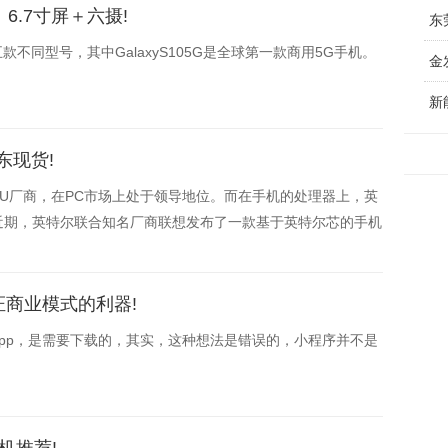
：6.7寸屏＋六摄!
东
五款不同型号，其中GalaxyS105G是全球第一款商用5G手机。
新
东现货!
PU厂商，在PC市场上处于领导地位。而在手机的处理器上，英
近期，英特尔联合知名厂商联想发布了一款基于英特尔芯的手机
在京东商城现货购买，喜欢的朋友可以多加关注。
证商业模式的利器!
pp，是需要下载的，其实，这种想法是错误的，小程序并不是