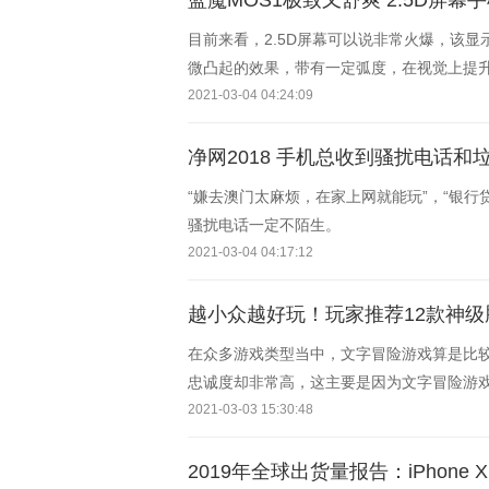
蓝魔MOS1极致又舒爽 2.5D屏幕手
目前来看，2.5D屏幕可以说非常火爆，该
微凸起的效果，带有一定弧度，在视觉上提
给大家推荐几款极致工艺舒爽手感的2.5D屏
2021-03-04 04:24:09
净网2018 手机总收到骚扰电话
“嫌去澳门太麻烦，在家上网就能玩”，“银
骚扰电话一定不陌生。
2021-03-04 04:17:12
越小众越好玩！玩家推荐12款神级
在众多游戏类型当中，文字冒险游戏算是比
忠诚度却非常高，这主要是因为文字冒险游
和多样性，非常吸引玩家的好奇心。PS.
2021-03-03 15:30:48
2019年全球出货量报告：iPhon