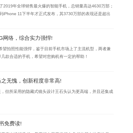
为了2019年全球销售最火爆的智能手机，总销量高达4630万部；
到iPhone 11下半年才正式发布，其3730万部的表现还是超出
星的几款A系列产品，
G网络，综合实力强悍!
且希望拍照性能强悍，鉴于目前手机市场上了主流机型，两者兼
荐几款合适的手机，希望对您购机有一定的帮助！
之无愧，创新程度非常高!
10天，但所采用的隐藏式镜头设计王石头认为更高端，并且还集成
书免费读!