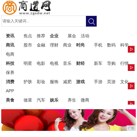
资讯
焦点
推荐
企业
展会
活动
商讯
股市
金融
理财
商业
时尚
手机
数码
科学
电商
科技
明星
电影
电视
音乐
财经
新车
导购
行情
保养
消费
护肤
彩妆
服饰
减肥
游戏
手游
页游
文化
APP
美食
做菜
汽车
娱乐
养生
微商
广告